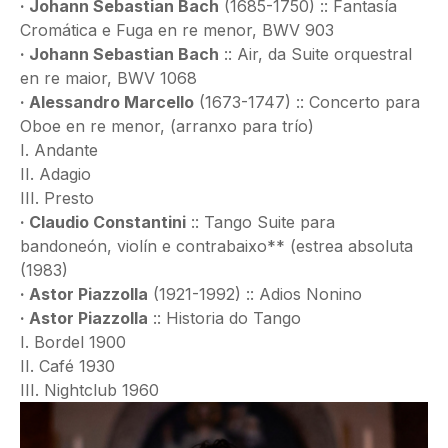
· Johann Sebastian Bach
(1685-1750) :: Fantasía
Cromática e Fuga en re menor, BWV 903
· Johann Sebastian Bach
:: Air, da Suite orquestral
en re maior, BWV 1068
· Alessandro Marcello
(1673-1747) :: Concerto para
Oboe en re menor, (arranxo para trío)
I. Andante
II. Adagio
III. Presto
· Claudio Constantini
:: Tango Suite para
bandoneón, violín e contrabaixo** (estrea absoluta
(1983)
· Astor Piazzolla
(1921-1992) :: Adios Nonino
· Astor Piazzolla
:: Historia do Tango
I. Bordel 1900
II. Café 1930
III. Nightclub 1960