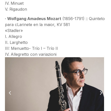
IV. Minuet
V. Rigaudon
· Wolfgang Amadeus Mozart
(1856-1791) :: Quinteto
para cLarinete en la maior, KV 581
«Stadler»
I. Allegro
II. Larghetto
III: Menuetto- Trío I – Trío II
IV. Allegretto con variazioni