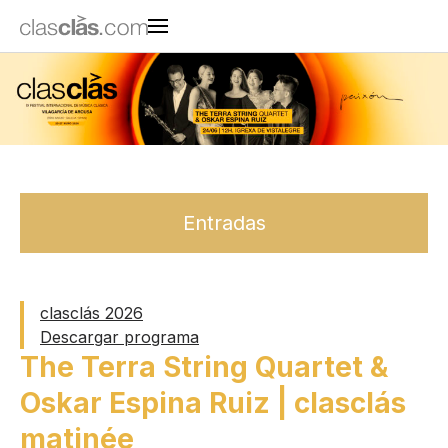
Entradas
clasclás 2026
Descargar programa
The Terra String Quartet &
Oskar Espina Ruiz | clasclás
matinée