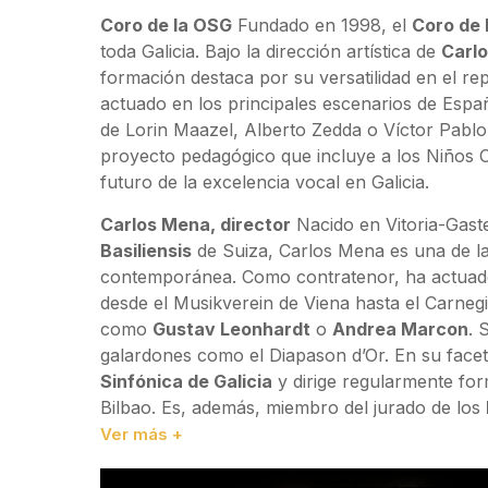
Coro de la OSG
Fundado en 1998, el
Coro de 
toda Galicia. Bajo la dirección artística de
Carl
formación destaca por su versatilidad en el rep
actuado en los principales escenarios de Espa
de Lorin Maazel, Alberto Zedda o Víctor Pablo
proyecto pedagógico que incluye a los Niños 
futuro de la excelencia vocal en Galicia.
Carlos Mena, director
Nacido en Vitoria-Gast
Basiliensis
de Suiza, Carlos Mena es una de la
contemporánea. Como contratenor, ha actuad
desde el Musikverein de Viena hasta el Carneg
como
Gustav Leonhardt
o
Andrea Marcon
. 
galardones como el Diapason d’Or. En su facet
Sinfónica de Galicia
y dirige regularmente fo
Bilbao. Es, además, miembro del jurado de los
Ver más +