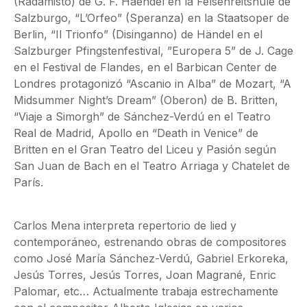
(Radamisto) de G. F. Haendel en la Felsenreitshule de
Salzburgo, “L’Orfeo” (Speranza) en la Staatsoper de
Berlin, “Il Trionfo” (Disinganno) de Händel en el
Salzburger Pfingstenfestival, ”Europera 5” de J. Cage
en el Festival de Flandes, en el Barbican Center de
Londres protagonizó “Ascanio in Alba” de Mozart, “A
Midsummer Night’s Dream” (Oberon) de B. Britten,
“Viaje a Simorgh” de Sánchez-Verdú en el Teatro
Real de Madrid, Apollo en “Death in Venice” de
Britten en el Gran Teatro del Liceu y Pasión según
San Juan de Bach en el Teatro Arriaga y Chatelet de
París.
Carlos Mena interpreta repertorio de lied y
contemporáneo, estrenando obras de compositores
como José María Sánchez-Verdú, Gabriel Erkoreka,
Jesús Torres, Jesús Torres, Joan Magrané, Enric
Palomar, etc… Actualmente trabaja estrechamente