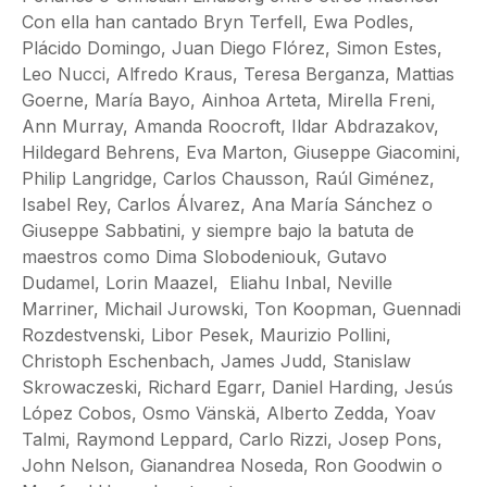
Con ella han cantado Bryn Terfell, Ewa Podles,
Plácido Domingo, Juan Diego Flórez, Simon Estes,
Leo Nucci, Alfredo Kraus, Teresa Berganza, Mattias
Goerne, María Bayo, Ainhoa Arteta, Mirella Freni,
Ann Murray, Amanda Roocroft, Ildar Abdrazakov,
Hildegard Behrens, Eva Marton, Giuseppe Giacomini,
Philip Langridge, Carlos Chausson, Raúl Giménez,
Isabel Rey, Carlos Álvarez, Ana María Sánchez o
Giuseppe Sabbatini, y siempre bajo la batuta de
maestros como Dima Slobodeniouk, Gutavo
Dudamel, Lorin Maazel, Eliahu Inbal, Neville
Marriner, Michail Jurowski, Ton Koopman, Guennadi
Rozdestvenski, Libor Pesek, Maurizio Pollini,
Christoph Eschenbach, James Judd, Stanislaw
Skrowaczeski, Richard Egarr, Daniel Harding, Jesús
López Cobos, Osmo Vänskä, Alberto Zedda, Yoav
Talmi, Raymond Leppard, Carlo Rizzi, Josep Pons,
John Nelson, Gianandrea Noseda, Ron Goodwin o