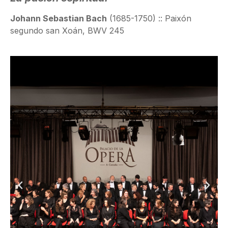
Johann Sebastian Bach
(1685-1750) :: Paixón
segundo san Xoán, BWV 245