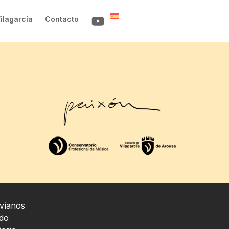
ilagarcía
Contacto
nvíanos
 do