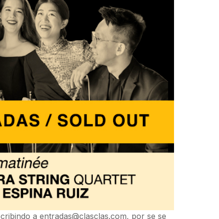
scribindo a
entradas@clasclas.com
, por se se