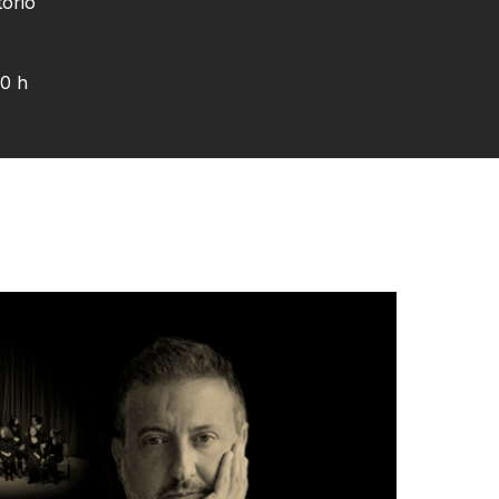
torio
20 h