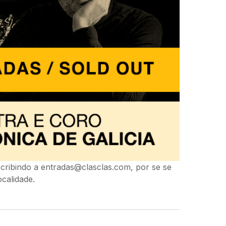
scribindo a
entradas@clasclas.com
, por se se
ocalidade.