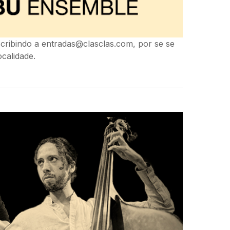
scribindo a
entradas@clasclas.com
, por se se
ocalidade.