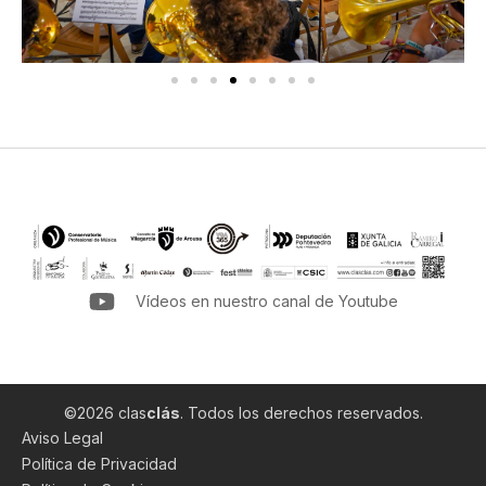
Vídeos en nuestro canal de Youtube
©2026 clas
clás
. Todos los derechos reservados.
Aviso Legal
Política de Privacidad