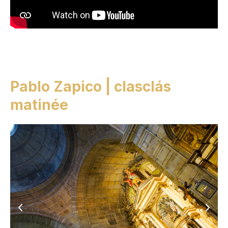
Pablo Zapico | clasclás
matinée