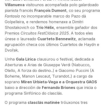
Villanueva
visitounos acompañada polo galardoado
pianista francés
François Dumont
, co seu programa
Fantasía
no incomparable marco do Pazo dá
Golpelleira, e rendemos homenaxe a Dimitri
Shostakovich co
Trío Hélix
, ensemble gañador dos
Premios
Circuitos FestClásica 2025
. A todos eles
únese o laureado
Cuarteto Bennewitz
, aclamada
agrupación checa cos últimos Cuartetos de Haydn e
Dvo
ř
ak.
Unha
Gala Lírica
clausurou o festival, dedicada a
Aberturas e Arias de Giuseppe Verdi (Nabucco,
Otello, A forza do destino..) e Giacomo Puccini (A
Boheme, Manon Lescaut, Turandot..) a cargo da
soprano
Miren Urbieta-Vega e a Orquestra GAOS
baixo a dirección de
Fernando Briones
que inicia o
programa Sinfónico do clasclás.
O programa
clasclás matinée
tróuxonos tres